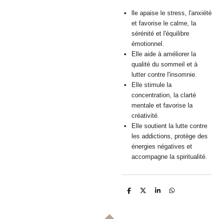
lle apaise le stress, l'anxiété
et favorise le calme, la
sérénité et l'équilibre
émotionnel.
Elle aide à améliorer la
qualité du sommeil et à
lutter contre l'insomnie.
Elle stimule la
concentration, la clarté
mentale et favorise la
créativité.
Elle soutient la lutte contre
les addictions, protège des
énergies négatives et
accompagne la spiritualité.
P
P
P
P
a
a
a
a
r
r
r
r
t
t
t
t
a
a
a
a