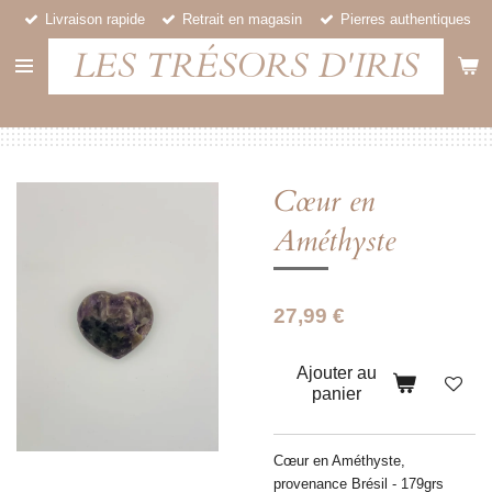
Livraison rapide
Retrait en magasin
Pierres authentiques
Passer
au
LES TRÉSORS D'IRIS
contenu
principal
Cœur en
Améthyste
27,99 €
Ajouter au
panier
Cœur en
Améthyste,
provenance Brésil - 179grs